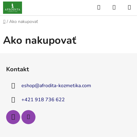
Prejsť
Hľadať
NÁKUP
na
KOŠÍK
obsah
Domov
/
Ako nakupovať
Ako nakupovať
Z
á
Kontakt
p
ä
eshop
@
afrodita-kozmetika.com
t
i
+421 918 736 622
e