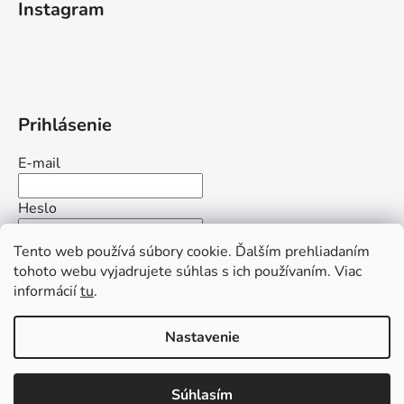
Instagram
Prihlásenie
E-mail
Heslo
Tento web používá súbory cookie. Ďalším prehliadaním
PRIHLÁSIŤ SA
tohoto webu vyjadrujete súhlas s ich používaním. Viac
informácií
tu
.
Nová registrácia
Zabudnuté heslo
Nastavenie
Vytvoril Shoptet
Súhlasím
Copyright 2026
www.afrodita-kozmetika.com
. Všetky